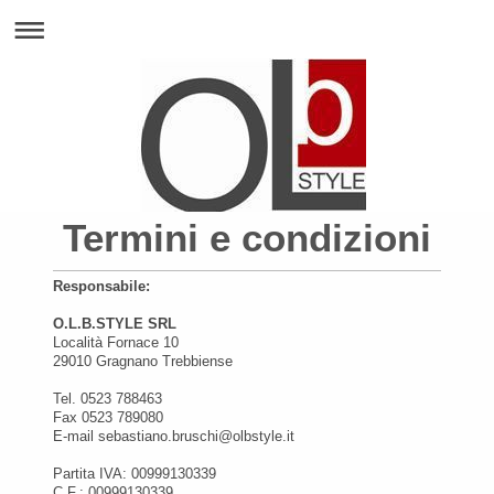
Termini e condizioni
Responsabile:
O.L.B.STYLE SRL
Località Fornace 10
29010 Gragnano Trebbiense
Tel. 0523 788463
Fax 0523 789080
E-mail sebastiano.bruschi@olbstyle.it
Partita IVA: 00999130339
C.F.: 00999130339