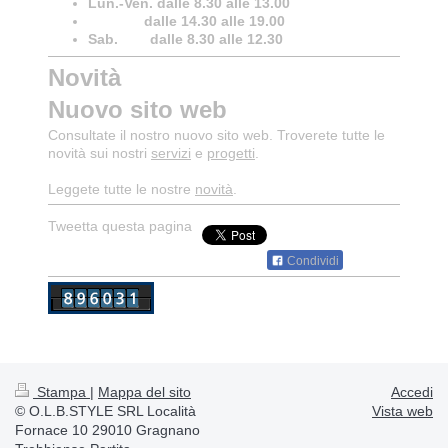
Lun.-Ven. dalle 8.30 alle 13.00
dalle 14.30 alle 19.00
Sab. dalle 8.30 alle 12.30
Novità
Nuovo sito web
Consultate il nostro nuovo sito web. Troverete tutte le
novità sui nostri
servizi
e
progetti
.
Leggete tutte le nostre
novità
.
Tweetta questa pagina
Condividi
Stampa
|
Mappa del sito
Accedi
© O.L.B.STYLE SRL Località
Vista web
Fornace 10 29010 Gragnano